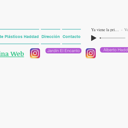
Ya viene la primavera
Voc
ite Plásticos Haddad
Dirección
Contacto
Alberto Hadd
Jardín El Encanto
gina Web